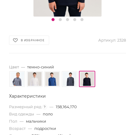
Артикул:
2328
В ИЗБРАННОЕ
Цвет
—
темно-синий
Характеристики
Размерный ряд
—
158,164,170
?
Вид одежды
—
поло
Пол
—
мальчики
Возраст
—
подростки