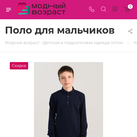
0
Поло для мальчиков
—
Модный возраст - Детская и подростковая одежда оптом
К
Скидка