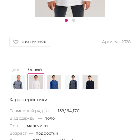
Артикул:
2328
В ИЗБРАННОЕ
Цвет
—
белый
Характеристики
Размерный ряд
—
158,164,170
?
Вид одежды
—
поло
Пол
—
мальчики
Возраст
—
подростки