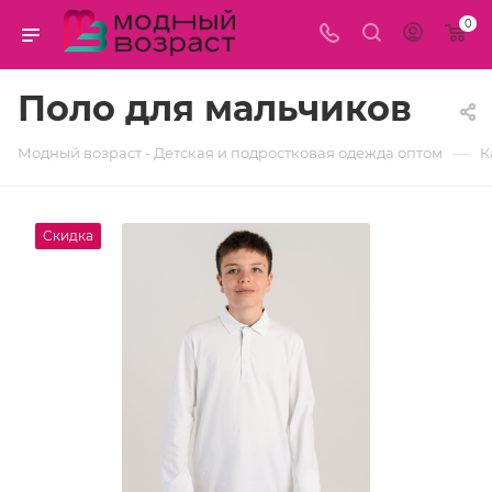
0
Поло для мальчиков
—
Модный возраст - Детская и подростковая одежда оптом
К
Скидка