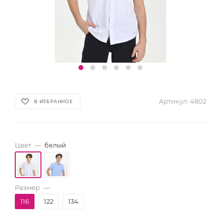
Артикул:
4802
В ИЗБРАННОЕ
Цвет
—
белый
Размер
—
116
122
134