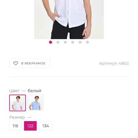
Артикул:
4802
В ИЗБРАННОЕ
Цвет
—
белый
Размер
—
116
122
134