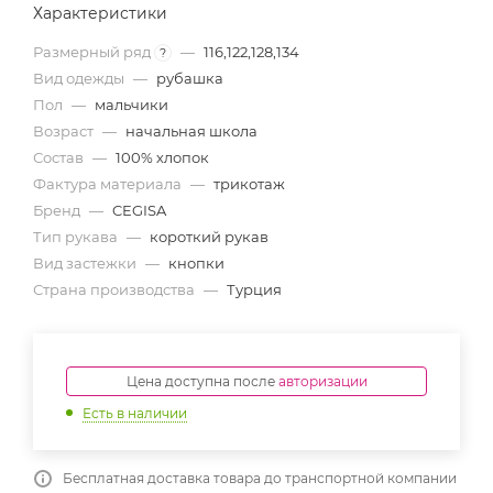
Характеристики
Размерный ряд
—
116,122,128,134
?
Вид одежды
—
рубашка
Пол
—
мальчики
Возраст
—
начальная школа
Состав
—
100% хлопок
Фактура материала
—
трикотаж
Бренд
—
CEGISA
Тип рукава
—
короткий рукав
Вид застежки
—
кнопки
Страна производства
—
Турция
Цена доступна после
авторизации
Есть в наличии
Бесплатная доставка товара до транспортной компании