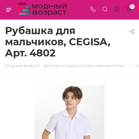
0
Рубашка для
мальчиков, CEGISA,
Арт. 4802
—
Модный возраст - Детская и подростковая одежда оптом
К