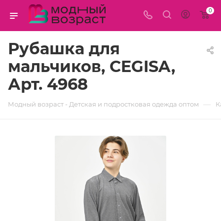
0
Рубашка для
мальчиков, CEGISA,
Арт. 4968
—
Модный возраст - Детская и подростковая одежда оптом
К