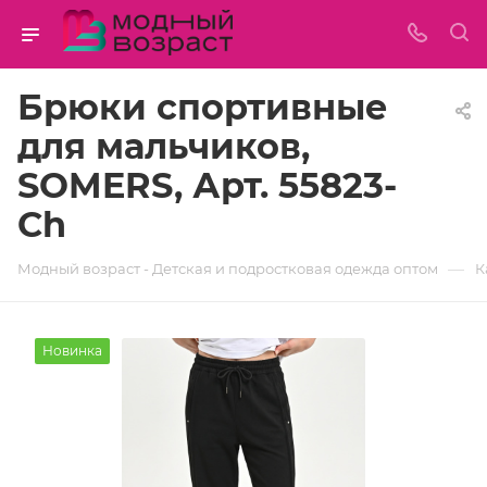
Брюки спортивные
для мальчиков,
SOMERS, Арт. 55823-
Ch
—
Модный возраст - Детская и подростковая одежда оптом
К
Новинка