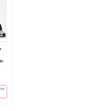
е
1-
сле