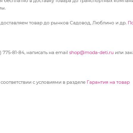
ся бесплатно в доставку товара до транспортных компан
мы.
 доставляем товар до рынков Садовод, Люблино и др.
П
775-81-84, написать на email
shop@moda-deti.ru
или зак
соответствии с условиями в разделе
Гарантия на товар