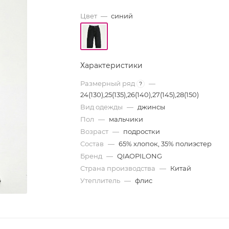
Цвет
—
синий
Характеристики
Размерный ряд
—
?
24(130),25(135),26(140),27(145),28(150)
Вид одежды
—
джинсы
Пол
—
мальчики
Возраст
—
подростки
Состав
—
65% хлопок, 35% полиэстер
Бренд
—
QIAOPILONG
Страна производства
—
Китай
Утеплитель
—
флис