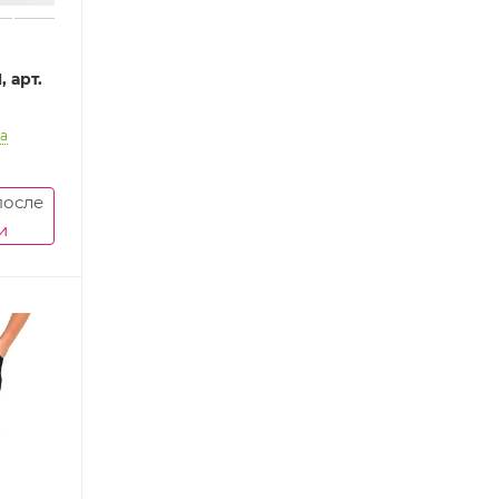
 арт.
а
после
и