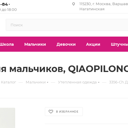
1-84
115230, г. Москва, Варшавс
Нагатинская
0 до 18:00
Школа
Мальчики
Девочки
Акции
Штучны
 мальчиков, QIAOPILONG,
—
—
—
Каталог
Мальчики
Утепленная одежда
3356-Ch 
В ИЗБРАННОЕ