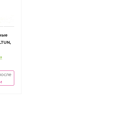
ные
LTUN,
а
после
и