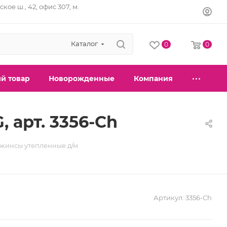
кое ш., 42, офис 307, м.
Каталог
0
0
й товар
Новорожденные
Компания
 арт. 3356-Ch
Джинсы утепленные д/м
Артикул:
3356-Ch