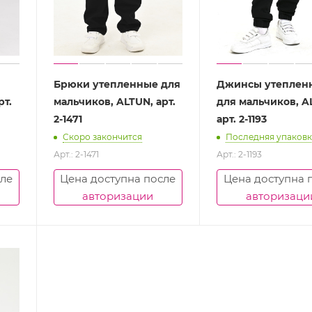
Брюки утепленные для
Джинсы утеплен
рт.
мальчиков, ALTUN, арт.
для мальчиков, A
2-1471
арт. 2-1193
Скоро закончится
Последняя упаковк
Арт.: 2-1471
Арт.: 2-1193
сле
Цена доступна после
Цена доступна 
авторизации
авторизаци