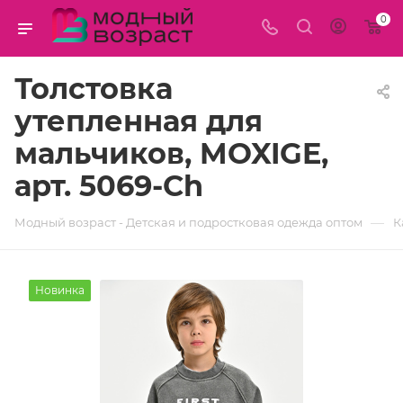
0
Толстовка
утепленная для
мальчиков, MOXIGE,
арт. 5069-Ch
—
Модный возраст - Детская и подростковая одежда оптом
К
Новинка