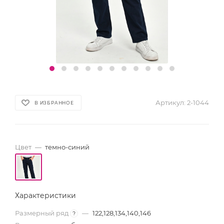
Артикул:
2-1044
В ИЗБРАННОЕ
Цвет
—
темно-синий
Характеристики
Размерный ряд
—
122,128,134,140,146
?