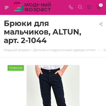
0
Брюки для
мальчиков, ALTUN,
арт. 2-1044
—
Модный возраст - Детская и подростковая одежда оптом
К
Новинка