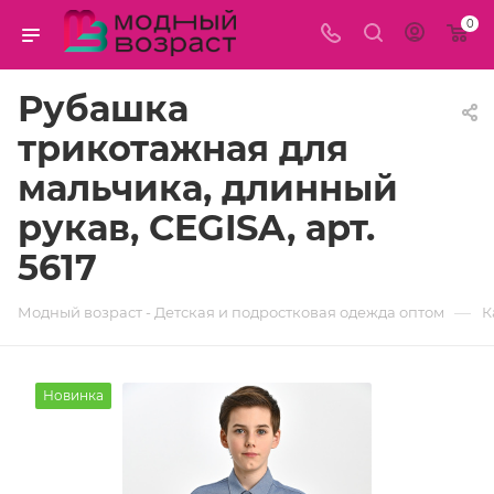
0
Рубашка
трикотажная для
мальчика, длинный
рукав, CEGISA, арт.
5617
—
Модный возраст - Детская и подростковая одежда оптом
К
Новинка