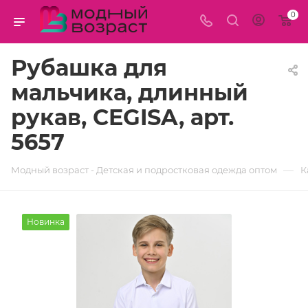
0
Рубашка для
мальчика, длинный
рукав, CEGISA, арт.
5657
—
Модный возраст - Детская и подростковая одежда оптом
К
Новинка