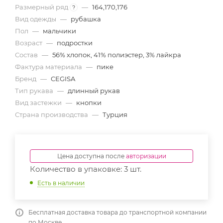
Размерный ряд
—
164,170,176
?
Вид одежды
—
рубашка
Пол
—
мальчики
Возраст
—
подростки
Состав
—
56% хлопок, 41% полиэстер, 3% лайкра
Фактура материала
—
пике
Бренд
—
CEGISA
Тип рукава
—
длинный рукав
Вид застежки
—
кнопки
Страна производства
—
Турция
Цена доступна после
авторизации
Количество в упаковке: 3 шт.
Есть в наличии
Бесплатная доставка товара до транспортной компании
по Москве