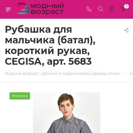
0
Рубашка для
мальчика (батал),
короткий рукав,
CEGISA, арт. 5683
—
Модный возраст - Детская и подростковая одежда оптом
К
Новинка