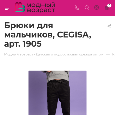
0
Брюки для
мальчиков, CEGISA,
арт. 1905
—
Модный возраст - Детская и подростковая одежда оптом
К