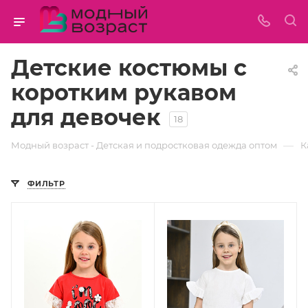
Детские костюмы с
коротким рукавом
для девочек
18
—
Модный возраст - Детская и подростковая одежда оптом
К
ФИЛЬТР