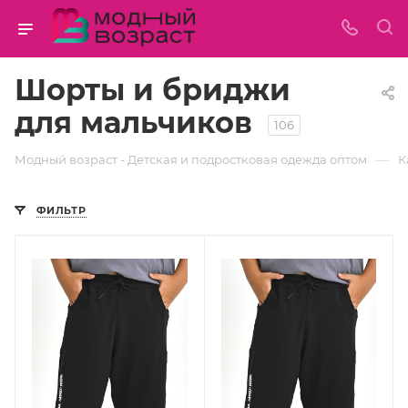
Шорты и бриджи
для мальчиков
106
—
Модный возраст - Детская и подростковая одежда оптом
К
ФИЛЬТР