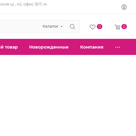
кое ш., 42, офис 307, м.
Каталог
0
0
й товар
Новорожденные
Компания