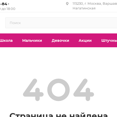
1-84
115230, г. Москва, Варшавс
Нагатинская
0 до 18:00
Школа
Мальчики
Девочки
Акции
Штучны
Страница не найдена