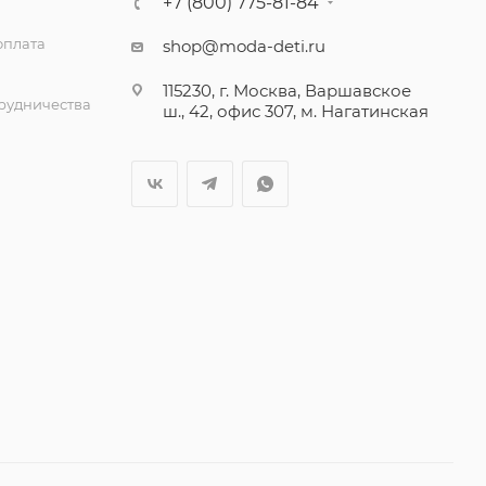
+7 (800) 775-81-84
оплата
shop@moda-deti.ru
115230, г. Москва, Варшавское
трудничества
ш., 42, офис 307, м. Нагатинская