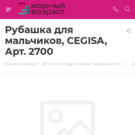
Рубашка для
мальчиков, CEGISA,
Арт. 2700
—
Модный возраст - Детская и подростковая одежда оптом
К