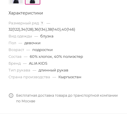
Характеристики
Размерный ряд
—
?
32(122),34(128),36(134),38(140),40(146)
Вид одежды
—
блузка
Пол
—
девочки
Возраст
—
подростки
Состав
—
60% хлопок, 40% полиэстер
Бренд
—
ALIA KIDS
Тип рукава
—
длинный рукав
Страна производства
—
Кыргызстан
Бесплатная доставка товара до транспортной компании
по Москве