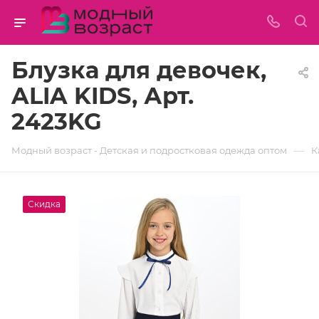
Блузка для девочек,
ALIA KIDS, Арт.
2423KG
—
Модный возраст - Детская и подростковая одежда оптом
К
Скидка