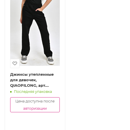
Джинсы утепленные
для девочек,
QIAOPILONG, арт.
D263015-Ch
Последняя упаковка
Цена доступна после
авторизации