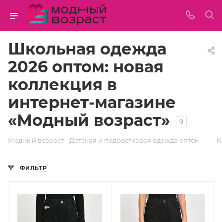
Школьная одежда
2026 оптом: новая
коллекция в
интернет-магазине
«Модный возраст»
9
—
Модный возраст - Детская и подростковая одежда оптом
К
ФИЛЬТР