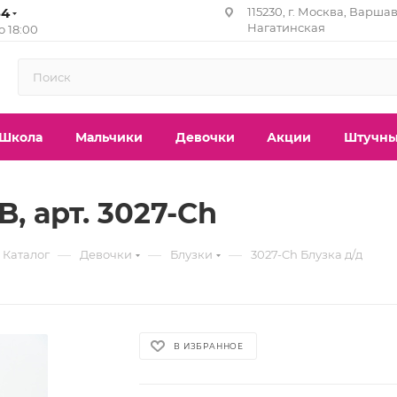
84
115230, г. Москва, Варшав
Нагатинская
до 18:00
Школа
Мальчики
Девочки
Акции
Штучны
, арт. 3027-Ch
—
—
—
Каталог
Девочки
Блузки
3027-Ch Блузка д/д
В ИЗБРАННОЕ