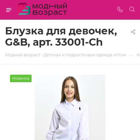
Блузка для девочек,
G&B, арт. 33001-Ch
—
Модный возраст - Детская и подростковая одежда оптом
К
Новинка