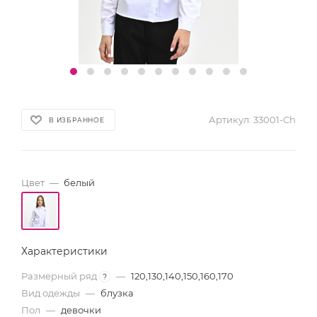
Артикул:
33001-Ch
В ИЗБРАННОЕ
Цвет
—
белый
Характеристики
Размерный ряд
—
120,130,140,150,160,170
?
Вид одежды
—
блузка
Пол
—
девочки