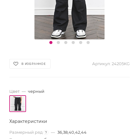
Артикул:
24205KG
В ИЗБРАННОЕ
Цвет
—
черный
Характеристики
Размерный ряд
—
36,38,40,42,44
?