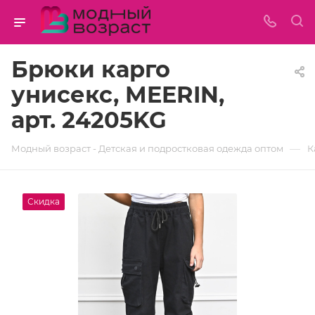
Брюки карго
унисекс, MEERIN,
арт. 24205KG
—
Модный возраст - Детская и подростковая одежда оптом
К
Скидка