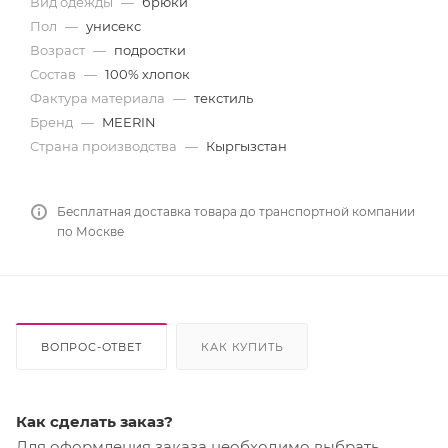
Вид одежды
—
брюки
Пол
—
унисекс
Возраст
—
подростки
Состав
—
100% хлопок
Фактура материала
—
текстиль
Бренд
—
MEERIN
Страна производства
—
Кыргызстан
Бесплатная доставка товара до транспортной компании
по Москве
ВОПРОС-ОТВЕТ
КАК КУПИТЬ
Как сделать заказ?
Для оформления заказа необходимо выбрать