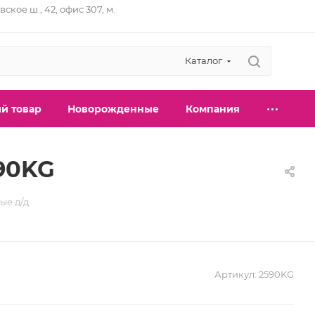
вское ш., 42, офис 307, м.
Каталог
й товар
Новорожденные
Компания
590KG
ые д/д
Артикул:
2590KG