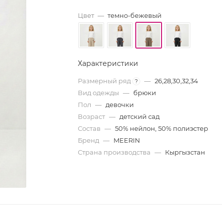
Цвет
—
темно-бежевый
Характеристики
Размерный ряд
—
26,28,30,32,34
?
Вид одежды
—
брюки
Пол
—
девочки
Возраст
—
детский сад
Состав
—
50% нейлон, 50% полиэстер
Бренд
—
MEERIN
Страна производства
—
Кыргызстан