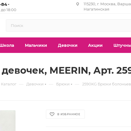
1-84
115230, г. Москва, Варша
Нагатинская
0 до 18:00
Школа
Мальчики
Девочки
Акции
Штучны
девочек, MEERIN, Арт. 2
—
—
—
Каталог
Девочки
Брюки
2590KG Брюки болоньев
В ИЗБРАННОЕ