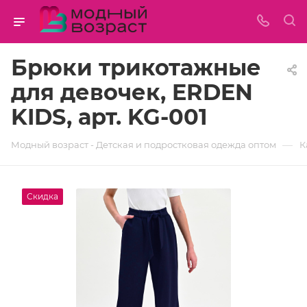
Брюки трикотажные
для девочек, ERDEN
KIDS, арт. KG-001
—
Модный возраст - Детская и подростковая одежда оптом
К
Скидка