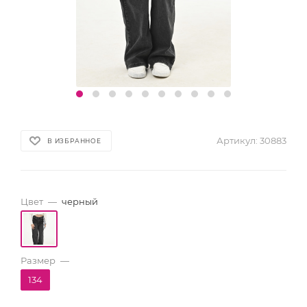
Артикул:
30883
В ИЗБРАННОЕ
Цвет
—
черный
Размер
—
134