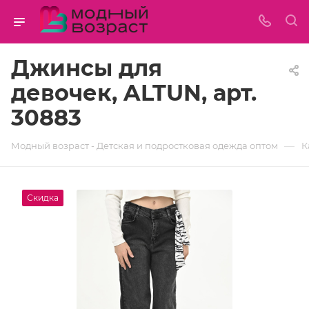
Джинсы для
девочек, ALTUN, арт.
30883
—
Модный возраст - Детская и подростковая одежда оптом
К
Скидка