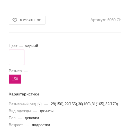
Артикул:
5060-Ch
В ИЗБРАННОЕ
Цвет
—
черный
Размер
—
150
Характеристики
Размерный ряд
—
28(150),29(155),30(160),31(165),32(170)
?
Вид одежды
—
джинсы
Пол
—
девочки
Возраст
—
подростки