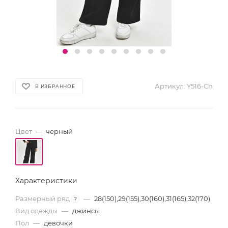
Артикул:
Y516-Ch
В ИЗБРАННОЕ
Цвет
—
черный
Характеристики
Размерный ряд
—
28(150),29(155),30(160),31(165),32(170)
?
Вид одежды
—
джинсы
Пол
—
девочки