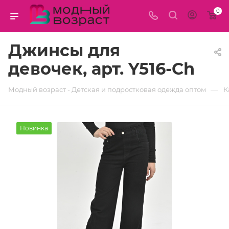
0
Джинсы для
девочек, арт. Y516-Ch
—
Модный возраст - Детская и подростковая одежда оптом
К
Новинка