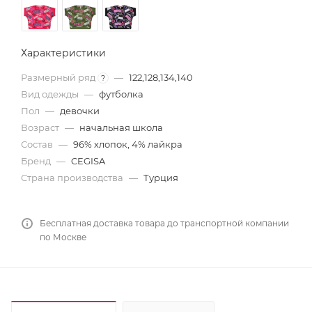
Характеристики
Размерный ряд
—
122,128,134,140
?
Вид одежды
—
футболка
Пол
—
девочки
Возраст
—
начальная школа
Состав
—
96% хлопок, 4% лайкра
Бренд
—
CEGISA
Страна производства
—
Турция
Бесплатная доставка товара до транспортной компании
по Москве