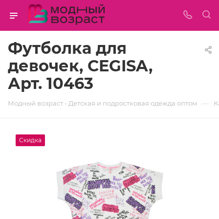
Футболка для
девочек, CEGISA,
Арт. 10463
—
Модный возраст - Детская и подростковая одежда оптом
К
Скидка