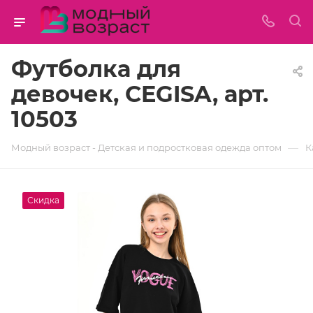
Футболка для
девочек, CEGISA, арт.
10503
—
Модный возраст - Детская и подростковая одежда оптом
К
Скидка