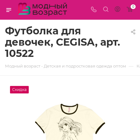
0
Футболка для
девочек, CEGISA, арт.
10522
—
Модный возраст - Детская и подростковая одежда оптом
К
Скидка