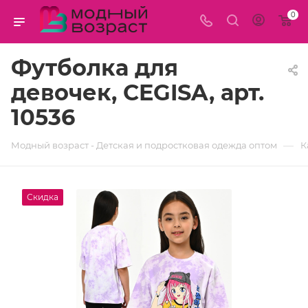
0
Футболка для
девочек, CEGISA, арт.
10536
—
Модный возраст - Детская и подростковая одежда оптом
К
Скидка