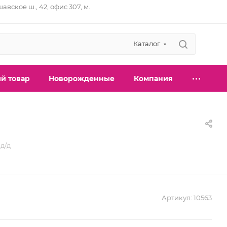
шавское ш., 42, офис 307, м.
Каталог
й товар
Новорожденные
Компания
д/д
Артикул:
10563