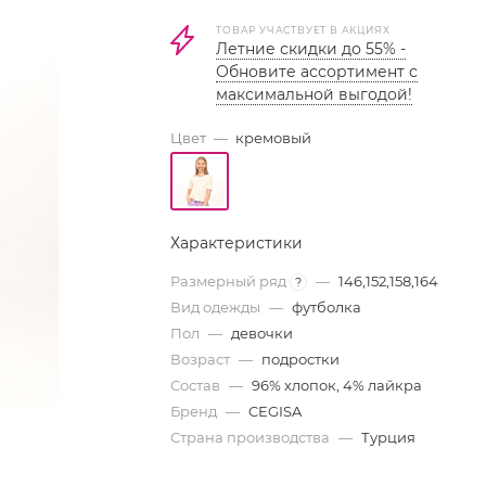
ТОВАР УЧАСТВУЕТ В АКЦИЯХ
Летние скидки до 55% -
Обновите ассортимент с
максимальной выгодой!
Цвет
—
кремовый
Характеристики
Размерный ряд
—
146,152,158,164
?
Вид одежды
—
футболка
Пол
—
девочки
Возраст
—
подростки
Состав
—
96% хлопок, 4% лайкра
Бренд
—
CEGISA
Страна производства
—
Турция