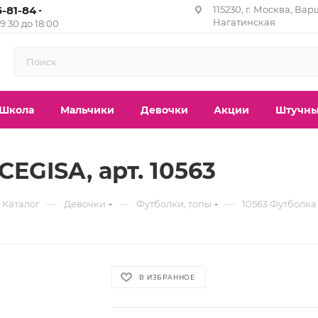
5-81-84
115230, г. Москва, Вар
Нагатинская
с 9:30 до 18:00
Школа
Мальчики
Девочки
Акции
Штучны
EGISA, арт. 10563
—
—
—
Каталог
Девочки
Футболки, топы
10563 Футболка 
В ИЗБРАННОЕ