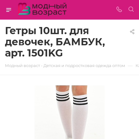
Гетры 10шт. для
девочек, БАМБУК,
арт. 1501KG
—
Модный возраст - Детская и подростковая одежда оптом
К