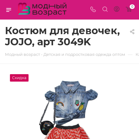
0
Костюм для девочек,
JOJO, арт 3049K
—
Модный возраст - Детская и подростковая одежда оптом
К
Скидка