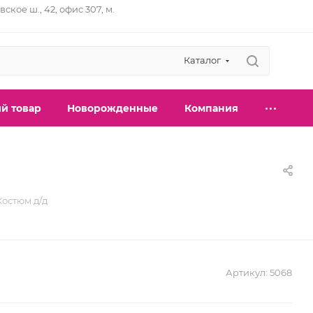
вское ш., 42, офис 307, м.
Каталог
й товар
Новорожденные
Компания
Костюм д/д
Артикул:
5068