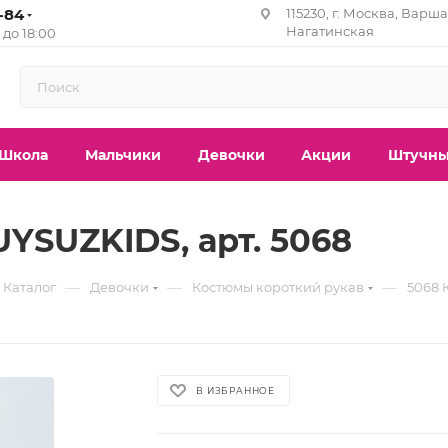
1-84
115230, г. Москва, Варша
Нагатинская
0 до 18:00
Школа
Мальчики
Девочки
Акции
Штучны
YSUZKIDS, арт. 5068
—
—
—
Каталог
Девочки
Костюмы короткий рукав
5068 
В ИЗБРАННОЕ