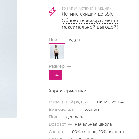
ТОВАР УЧАСТВУЕТ В АКЦИЯХ
Летние скидки до 55% -
Обновите ассортимент с
максимальной выгодой!
Цвет
—
пудра
Размер
—
134
Характеристики
Размерный ряд
—
116,122,128,134
?
Вид одежды
—
костюм
Пол
—
девочки
Возраст
—
начальная школа
Состав
—
80% хлопок, 20% эластан