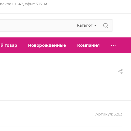
вское ш., 42, офис 307, м.
Каталог
й товар
Новорожденные
Компания
Артикул:
5263