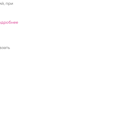
ий, при
одробнее
азать