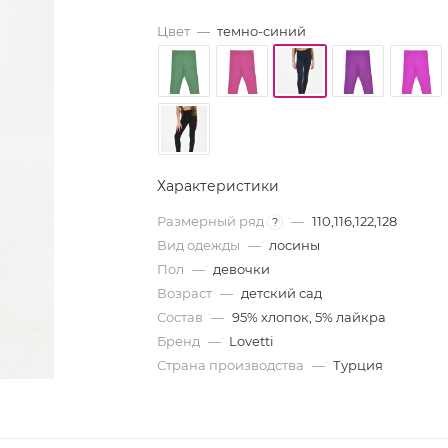
Цвет
—
темно-синий
Характеристики
Размерный ряд
—
110,116,122,128
?
Вид одежды
—
лосины
Пол
—
девочки
Возраст
—
детский сад
Состав
—
95% хлопок, 5% лайкра
Бренд
—
Lovetti
Страна производства
—
Турция