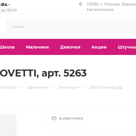
1-84
115230, г. Москва, Варша
Нагатинская
0 до 18:00
Школа
Мальчики
Девочки
Акции
Штучны
VETTI, арт. 5263
—
—
—
Каталог
Девочки
Легинсы
5263 Лосины д/д
В ИЗБРАННОЕ