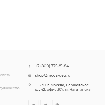
+7 (800) 775-81-84
оплата
shop@moda-deti.ru
115230, г. Москва, Варшавское
трудничества
ш., 42, офис 307, м. Нагатинская