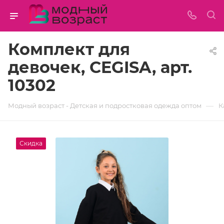
Комплект для
девочек, CEGISA, арт.
10302
—
Модный возраст - Детская и подростковая одежда оптом
К
Скидка