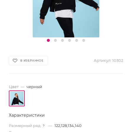
Артикул:
10302
В ИЗБРАННОЕ
Цвет
—
черный
Характеристики
Размерный ряд
—
122,128,134,140
?