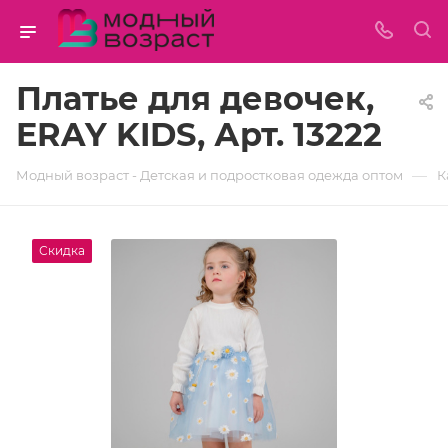
Платье для девочек,
ERAY KIDS, Арт. 13222
—
Модный возраст - Детская и подростковая одежда оптом
К
Скидка