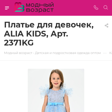
Платье для девочек,
ALIA KIDS, Арт.
2371KG
—
Модный возраст - Детская и подростковая одежда оптом
К