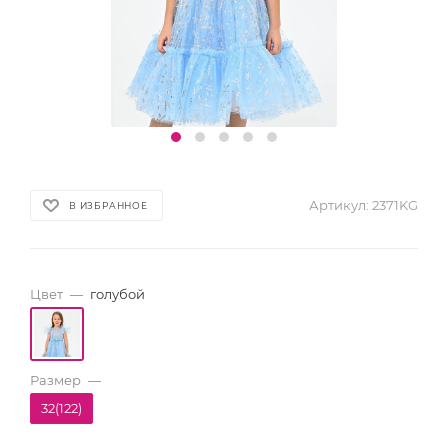
Артикул:
2371KG
В ИЗБРАННОЕ
Цвет
—
голубой
Размер
—
32(122)