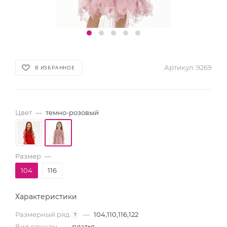
Артикул:
9269
В ИЗБРАННОЕ
Цвет
—
темно-розовый
Размер
—
104
116
Характеристики
Размерный ряд
—
104,110,116,122
?
Вид одежды
—
платья