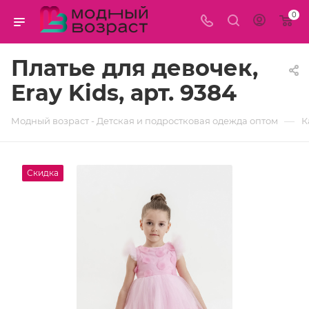
0
Платье для девочек,
Eray Kids, арт. 9384
—
Модный возраст - Детская и подростковая одежда оптом
К
Скидка