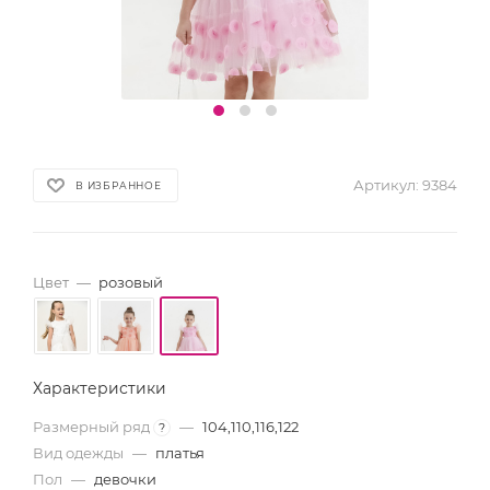
Артикул:
9384
В ИЗБРАННОЕ
Цвет
—
розовый
Характеристики
Размерный ряд
—
104,110,116,122
?
Вид одежды
—
платья
Пол
—
девочки