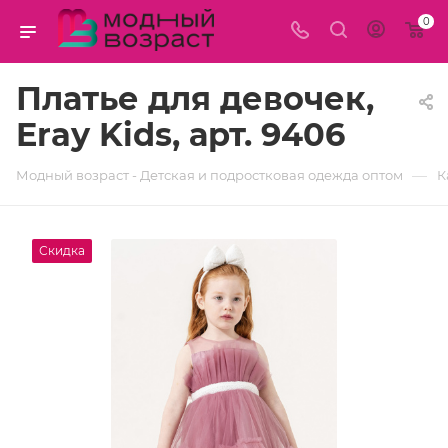
0
Платье для девочек,
Eray Kids, арт. 9406
—
Модный возраст - Детская и подростковая одежда оптом
К
Скидка