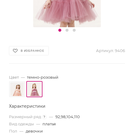
Артикул:
9406
В ИЗБРАННОЕ
Цвет
—
темно-розовый
Характеристики
Размерный ряд
—
92,98,104,110
?
Вид одежды
—
платья
Пол
—
девочки