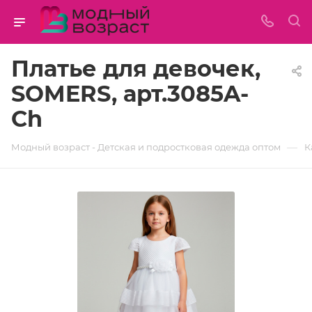
Платье для девочек,
SOMERS, арт.3085A-
Ch
—
Модный возраст - Детская и подростковая одежда оптом
К