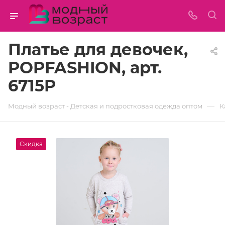
Платье для девочек,
POPFASHION, арт.
6715P
—
Модный возраст - Детская и подростковая одежда оптом
К
Скидка