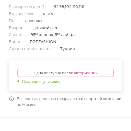
Размерный ряд
—
92,98,104,110,116
?
Вид одежды
—
платья
Пол
—
девочки
Возраст
—
детский сад
Состав
—
95% хлопок, 5% лайкра
Бренд
—
POPFASHION
Страна производства
—
Турция
Цена доступна после
авторизации
Последняя упаковка
Бесплатная доставка товара до транспортной компании
по Москве