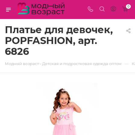
0
Платье для девочек,
POPFASHION, арт.
6826
—
Модный возраст - Детская и подростковая одежда оптом
К