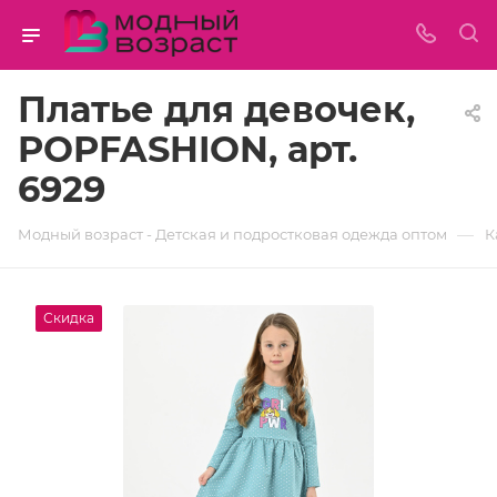
Платье для девочек,
POPFASHION, арт.
6929
—
Модный возраст - Детская и подростковая одежда оптом
К
Скидка