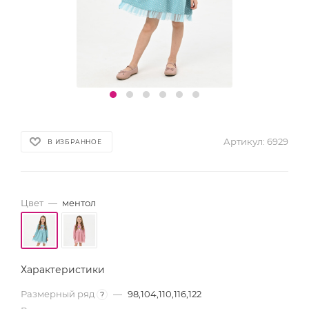
Артикул:
6929
В ИЗБРАННОЕ
Цвет
—
ментол
Характеристики
Размерный ряд
—
98,104,110,116,122
?