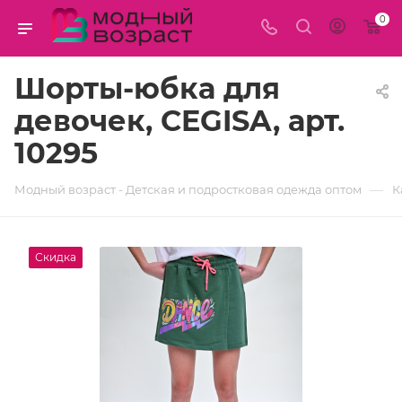
0
Шорты-юбка для
девочек, CEGISA, арт.
10295
—
Модный возраст - Детская и подростковая одежда оптом
К
Скидка