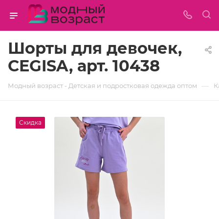
Шорты для девочек,
CEGISA, арт. 10438
—
Модный возраст - Детская и подростковая одежда оптом
К
Скидка