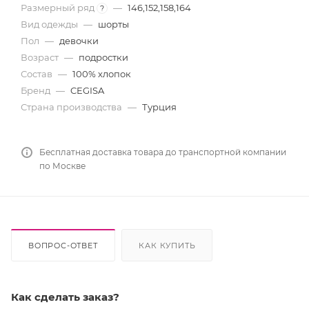
Размерный ряд
—
146,152,158,164
?
Вид одежды
—
шорты
Пол
—
девочки
Возраст
—
подростки
Состав
—
100% хлопок
Бренд
—
CEGISA
Страна производства
—
Турция
Бесплатная доставка товара до транспортной компании
по Москве
ВОПРОС-ОТВЕТ
КАК КУПИТЬ
Как сделать заказ?