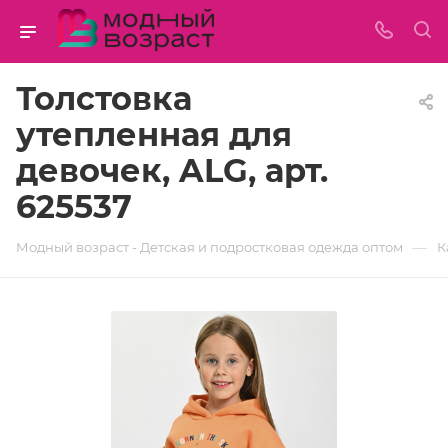
Толстовка
утепленная для
девочек, ALG, арт.
625537
—
Модный возраст - Детская и подростковая одежда оптом
К