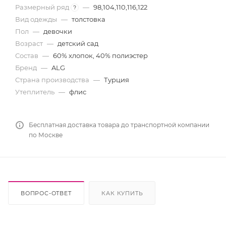
Размерный ряд
—
98,104,110,116,122
?
Вид одежды
—
толстовка
Пол
—
девочки
Возраст
—
детский сад
Состав
—
60% хлопок, 40% полиэстер
Бренд
—
ALG
Страна производства
—
Турция
Утеплитель
—
флис
Бесплатная доставка товара до транспортной компании
по Москве
ВОПРОС-ОТВЕТ
КАК КУПИТЬ