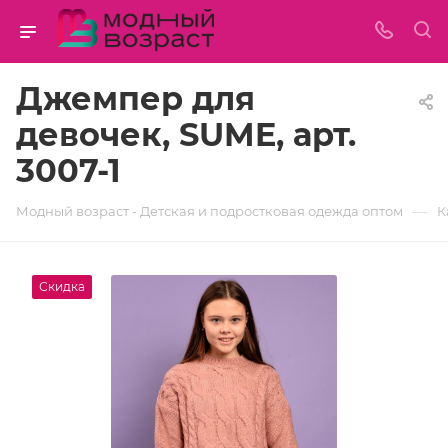
Джемпер для
девочек, SUME, арт.
3007-1
—
Модный возраст - Детская и подростковая одежда оптом
К
Скидка